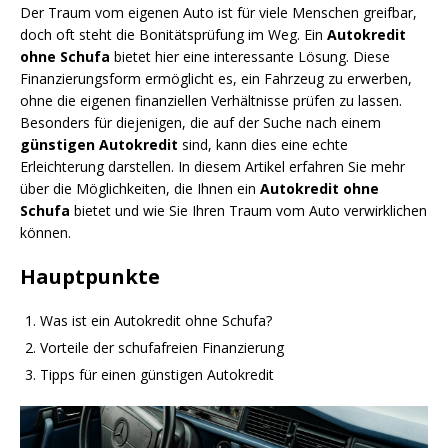
Der Traum vom eigenen Auto ist für viele Menschen greifbar,
doch oft steht die Bonitätsprüfung im Weg. Ein
Autokredit
ohne Schufa
bietet hier eine interessante Lösung. Diese
Finanzierungsform ermöglicht es, ein Fahrzeug zu erwerben,
ohne die eigenen finanziellen Verhältnisse prüfen zu lassen.
Besonders für diejenigen, die auf der Suche nach einem
günstigen Autokredit
sind, kann dies eine echte
Erleichterung darstellen. In diesem Artikel erfahren Sie mehr
über die Möglichkeiten, die Ihnen ein
Autokredit ohne
Schufa
bietet und wie Sie Ihren Traum vom Auto verwirklichen
können.
Hauptpunkte
Was ist ein Autokredit ohne Schufa?
Vorteile der schufafreien Finanzierung
Tipps für einen günstigen Autokredit