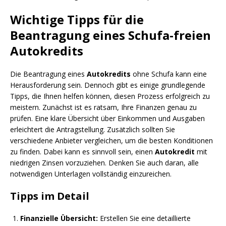
Wichtige Tipps für die
Beantragung eines Schufa-freien
Autokredits
Die Beantragung eines
Autokredits
ohne Schufa kann eine
Herausforderung sein. Dennoch gibt es einige grundlegende
Tipps, die Ihnen helfen können, diesen Prozess erfolgreich zu
meistern. Zunächst ist es ratsam, Ihre Finanzen genau zu
prüfen. Eine klare Übersicht über Einkommen und Ausgaben
erleichtert die Antragstellung. Zusätzlich sollten Sie
verschiedene Anbieter vergleichen, um die besten Konditionen
zu finden. Dabei kann es sinnvoll sein, einen
Autokredit
mit
niedrigen Zinsen vorzuziehen. Denken Sie auch daran, alle
notwendigen Unterlagen vollständig einzureichen.
Tipps im Detail
Finanzielle Übersicht:
Erstellen Sie eine detaillierte