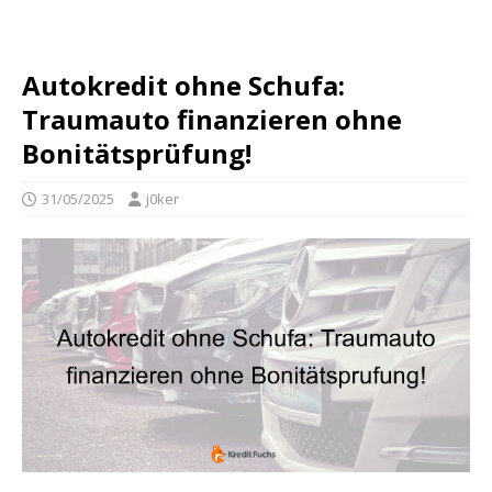
Autokredit ohne Schufa:
Traumauto finanzieren ohne
Bonitätsprüfung!
31/05/2025
j0ker