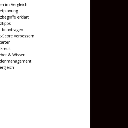
n im Vergleich
etplanung
zbegriffe erklärt
ztipps
t beantragen
t-Score verbessern
tarten
tkredit
eber & Wissen
ldenmanagement
ergleich