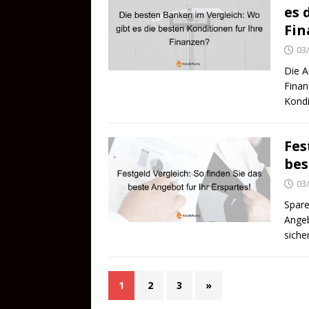
es 
Fin
03
Die A
Finan
Kondi
Fes
bes
03
Spare
Angeb
siche
1
2
3
»