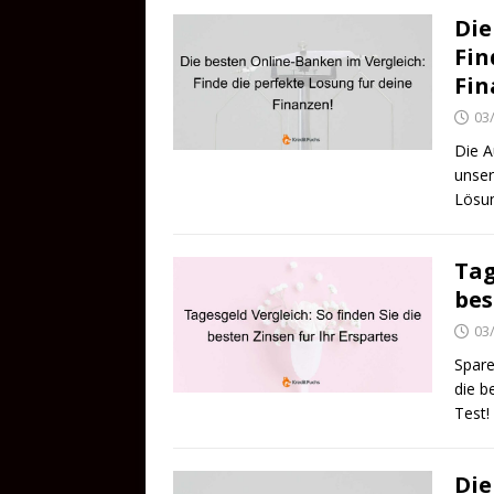
Die
Fin
Fin
03
Die A
unser
Lösun
Tag
bes
03
Spare
die b
Test!
Die