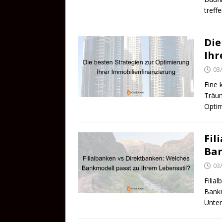
treff
Die
Ihr
03
Eine 
Träum
Optim
Fil
Ban
03
Filia
Bankm
Unter