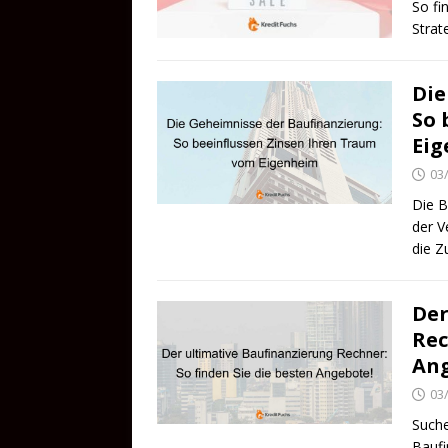
So fi
Strat
Die
So 
Ei
03
Die B
der V
die 
Der
Rec
Ang
03
Suche
Baufi