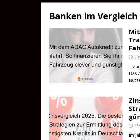
Banken im Vergleich
Mit
Tra
Fah
20
Träum
Das A
Nutze
Zin
Str
gün
15
Im Ja