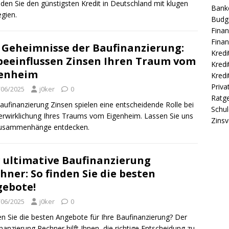
nden Sie den günstigsten Kredit in Deutschland mit klugen
Banke
egien.
Budg
Finan
Finan
 Geheimnisse der Baufinanzierung:
Kredi
beeinflussen Zinsen Ihren Traum vom
Kredi
genheim
Kredi
Priva
/06/2025
j0ker
0
Ratg
aufinanzierung Zinsen spielen eine entscheidende Rolle bei
Schu
erwirklichung Ihres Traums vom Eigenheim. Lassen Sie uns
Zinsv
Zusammenhänge entdecken.
 ultimative Baufinanzierung
hner: So finden Sie die besten
ebote!
/06/2025
j0ker
0
n Sie die besten Angebote für Ihre Baufinanzierung? Der
nanzierung Rechner hilft Ihnen, die richtige Entscheidung zu