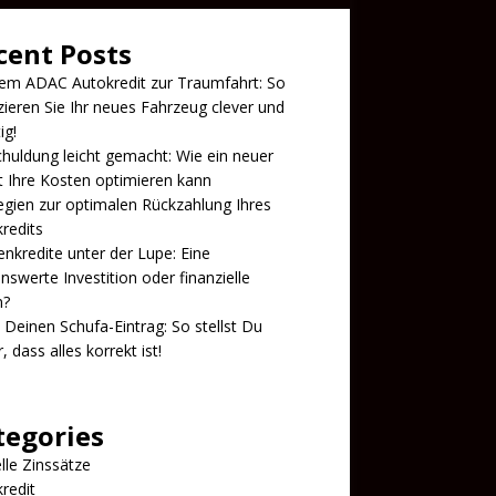
cent Posts
em ADAC Autokredit zur Traumfahrt: So
zieren Sie Ihr neues Fahrzeug clever und
ig!
uldung leicht gemacht: Wie ein neuer
t Ihre Kosten optimieren kann
egien zur optimalen Rückzahlung Ihres
redits
enkredite unter der Lupe: Eine
nswerte Investition oder finanzielle
n?
 Deinen Schufa-Eintrag: So stellst Du
, dass alles korrekt ist!
tegories
lle Zinssätze
redit