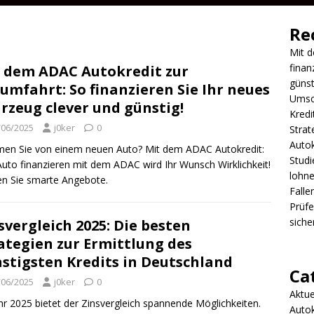
Re
Mit d
finan
 dem ADAC Autokredit zur
günst
umfahrt: So finanzieren Sie Ihr neues
Umsch
rzeug clever und günstig!
Kredi
/06/2025
j0ker
0
Strat
Autok
en Sie von einem neuen Auto? Mit dem ADAC Autokredit:
Studi
uto finanzieren mit dem ADAC wird Ihr Wunsch Wirklichkeit!
lohne
n Sie smarte Angebote.
Falle
Prüfe
sicher
svergleich 2025: Die besten
ategien zur Ermittlung des
stigsten Kredits in Deutschland
Ca
/06/2025
j0ker
0
Aktue
hr 2025 bietet der Zinsvergleich spannende Möglichkeiten.
Autok