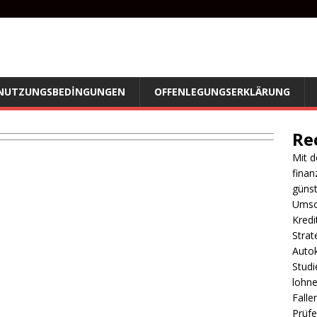
NUTZUNGSBEDINGUNGEN
OFFENLEGUNGSERKLÄRUNG
Re
Mit d
finan
günst
Umsch
Kredi
Strat
Autok
Studi
lohne
Falle
Prüfe