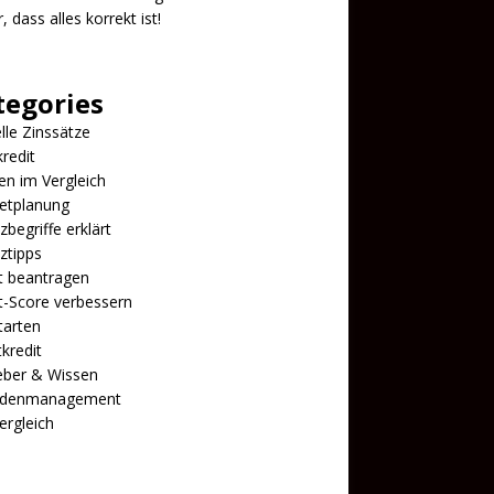
, dass alles korrekt ist!
tegories
lle Zinssätze
redit
n im Vergleich
etplanung
zbegriffe erklärt
ztipps
t beantragen
t-Score verbessern
tarten
tkredit
eber & Wissen
ldenmanagement
ergleich