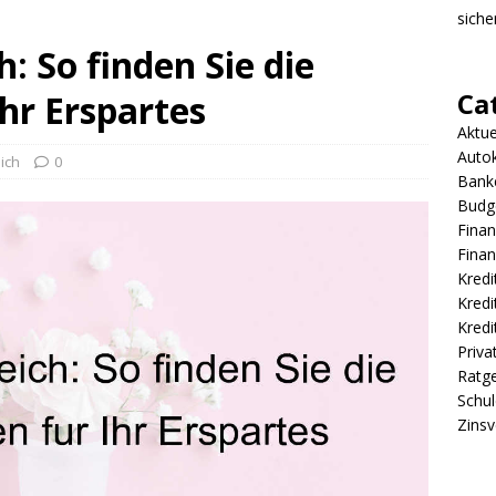
sicher
: So finden Sie die
Ca
Ihr Erspartes
Aktue
Autok
ich
0
Banke
Budg
Finan
Finan
Kredi
Kredi
Kredi
Priva
Ratg
Schu
Zinsv