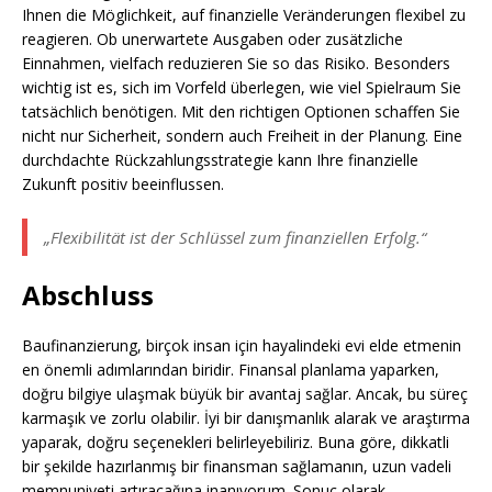
Ihnen die Möglichkeit, auf finanzielle Veränderungen flexibel zu
reagieren. Ob unerwartete Ausgaben oder zusätzliche
Einnahmen, vielfach reduzieren Sie so das Risiko. Besonders
wichtig ist es, sich im Vorfeld überlegen, wie viel Spielraum Sie
tatsächlich benötigen. Mit den richtigen Optionen schaffen Sie
nicht nur Sicherheit, sondern auch Freiheit in der Planung. Eine
durchdachte Rückzahlungsstrategie kann Ihre finanzielle
Zukunft positiv beeinflussen.
„Flexibilität ist der Schlüssel zum finanziellen Erfolg.“
Abschluss
Baufinanzierung, birçok insan için hayalindeki evi elde etmenin
en önemli adımlarından biridir. Finansal planlama yaparken,
doğru bilgiye ulaşmak büyük bir avantaj sağlar. Ancak, bu süreç
karmaşık ve zorlu olabilir. İyi bir danışmanlık alarak ve araştırma
yaparak, doğru seçenekleri belirleyebiliriz. Buna göre, dikkatli
bir şekilde hazırlanmış bir finansman sağlamanın, uzun vadeli
memnuniyeti artıracağına inanıyorum. Sonuç olarak,